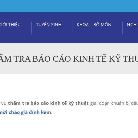
GIỚI THIỆU
TUYỂN SINH
KHOA – BỘ MÔN
NGHI
ẨM TRA BÁO CÁO KINH TẾ KỸ TH
h vụ
thẩm tra báo cáo kinh tế kỹ thuật
giai đoạn chuẩn bị đầu
mời chào giá đính kèm
.