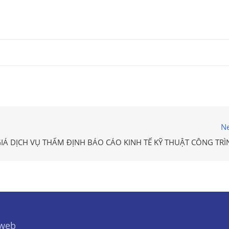
Ne
IÁ DỊCH VỤ THẨM ĐỊNH BÁO CÁO KINH TẾ KỸ THUẬT CÔNG TRÌ
 web