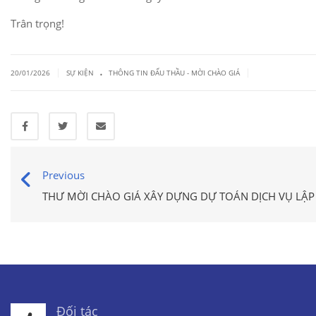
Trân trọng!
.
|
|
20/01/2026
SỰ KIỆN
THÔNG TIN ĐẤU THẦU - MỜI CHÀO GIÁ
Previous
THƯ MỜI CHÀO GIÁ XÂY DỰNG DỰ TOÁN DỊCH VỤ LẬP 
Đối tác