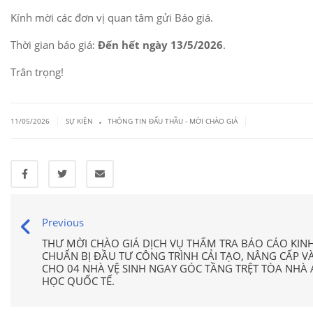
Kính mời các đơn vị quan tâm gửi Báo giá.
Thời gian báo giá:
Đến hết ngày 13/5/2026
.
Trân trọng!
.
|
|
11/05/2026
SỰ KIỆN
THÔNG TIN ĐẤU THẦU - MỜI CHÀO GIÁ
Previous
THƯ MỜI CHÀO GIÁ DỊCH VỤ THẨM TRA BÁO CÁO KINH
CHUẨN BỊ ĐẦU TƯ CÔNG TRÌNH CẢI TẠO, NÂNG CẤP 
CHO 04 NHÀ VỆ SINH NGAY GÓC TẦNG TRỆT TÒA NHÀ 
HỌC QUỐC TẾ.