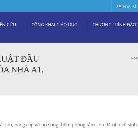
English
ÊN CỨU
CÔNG KHAI GIÁO DỤC
CHƯƠNG TRÌNH ĐÀO 
HUẬT ĐẦU
HO
ÒA NHÀ A1,
 Cải tạo, nâng cấp và bổ sung thêm phòng tắm cho 04 nhà vệ sinh