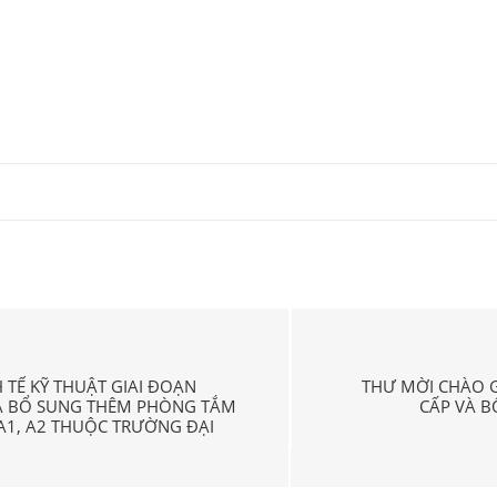
 TẾ KỸ THUẬT GIAI ĐOẠN
THƯ MỜI CHÀO G
VÀ BỔ SUNG THÊM PHÒNG TẮM
CẤP VÀ B
A1, A2 THUỘC TRƯỜNG ĐẠI