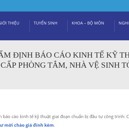
GIỚI THIỆU
TUYỂN SINH
KHOA – BỘ MÔN
NGHI
ẨM ĐỊNH BÁO CÁO KINH TẾ KỸ T
 CẤP PHÒNG TẮM, NHÀ VỆ SINH T
 báo cáo kinh tế kỹ thuật giai đoạn chuẩn bị đầu tư công trình:
ư mời chào giá đính kèm
.