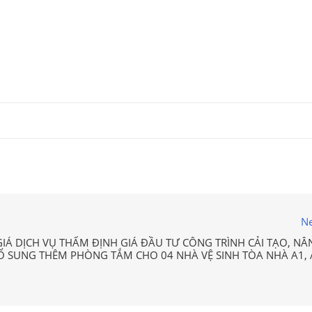
Ne
IÁ DỊCH VỤ THẨM ĐỊNH GIÁ ĐẦU TƯ CÔNG TRÌNH CẢI TẠO, NÂ
Ổ SUNG THÊM PHÒNG TẮM CHO 04 NHÀ VỆ SINH TÒA NHÀ A1, 