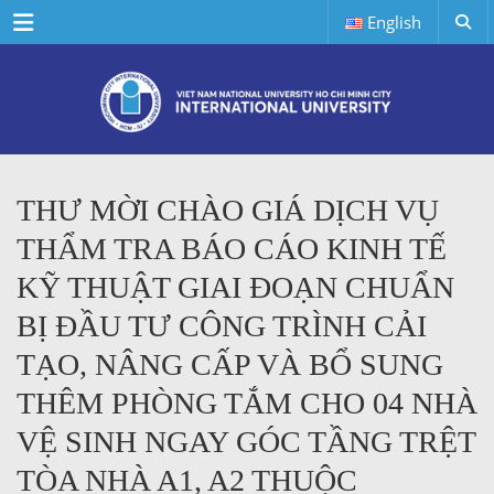
Menu
English
THƯ MỜI CHÀO GIÁ DỊCH VỤ
THẨM TRA BÁO CÁO KINH TẾ
KỸ THUẬT GIAI ĐOẠN CHUẨN
BỊ ĐẦU TƯ CÔNG TRÌNH CẢI
TẠO, NÂNG CẤP VÀ BỔ SUNG
THÊM PHÒNG TẮM CHO 04 NHÀ
VỆ SINH NGAY GÓC TẦNG TRỆT
TÒA NHÀ A1, A2 THUỘC