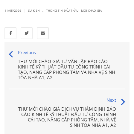
.
|
|
11/05/2026
SỰ KIỆN
THÔNG TIN ĐẤU THẦU - MỜI CHÀO GIÁ
Previous
THƯ MỜI CHÀO GIÁ TƯ VẤN LẬP BÁO CÁO
KINH TẾ KỸ THUẬT ĐẦU TƯ CÔNG TRÌNH CẢI
TẠO, NÂNG CẤP PHÒNG TẮM VÀ NHÀ VỆ SINH
TÒA NHÀ A1, A2
Next
THƯ MỜI CHÀO GIÁ DỊCH VỤ THẨM ĐỊNH BÁO
CÁO KINH TẾ KỸ THUẬT ĐẦU TƯ CÔNG TRÌNH
CẢI TẠO, NÂNG CẤP PHÒNG TẮM, NHÀ VỆ
SINH TÒA NHÀ A1, A2