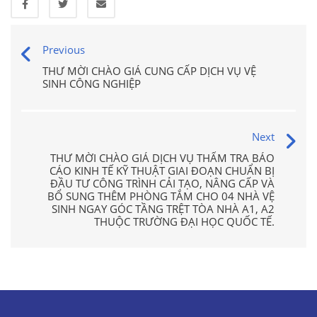
Previous
THƯ MỜI CHÀO GIÁ CUNG CẤP DỊCH VỤ VỆ
SINH CÔNG NGHIỆP
Next
THƯ MỜI CHÀO GIÁ DỊCH VỤ THẨM TRA BÁO
CÁO KINH TẾ KỸ THUẬT GIAI ĐOẠN CHUẨN BỊ
ĐẦU TƯ CÔNG TRÌNH CẢI TẠO, NÂNG CẤP VÀ
BỔ SUNG THÊM PHÒNG TẮM CHO 04 NHÀ VỆ
SINH NGAY GÓC TẦNG TRỆT TÒA NHÀ A1, A2
THUỘC TRƯỜNG ĐẠI HỌC QUỐC TẾ.