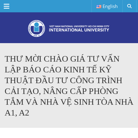
Menu
English
THƯ MỜI CHÀO GIÁ TƯ VẤN
LẬP BÁO CÁO KINH TẾ KỸ
THUẬT ĐẦU TƯ CÔNG TRÌNH
CẢI TẠO, NÂNG CẤP PHÒNG
TẮM VÀ NHÀ VỆ SINH TÒA NHÀ
A1, A2