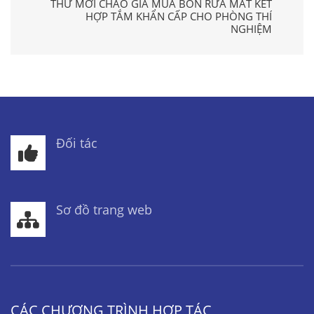
THƯ MỜI CHÀO GIÁ MUA BỒN RỬA MẮT KẾT
HỢP TẮM KHẨN CẤP CHO PHÒNG THÍ
NGHIỆM
Đối tác
Sơ đồ trang web
CÁC CHƯƠNG TRÌNH HỢP TÁC