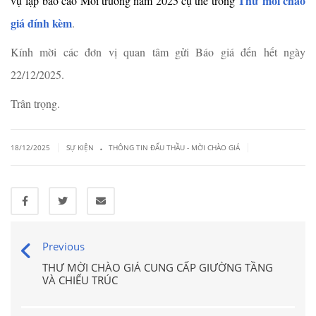
Thư mời chào
vụ
lập báo cáo Môi trường năm 2025 cụ thể trong
giá đính kèm
.
Kính mời các đơn vị quan tâm gửi Báo giá đến hết ngày
22/12/2025.
Trân trọng.
.
|
|
18/12/2025
SỰ KIỆN
THÔNG TIN ĐẤU THẦU - MỜI CHÀO GIÁ
Previous
THƯ MỜI CHÀO GIÁ CUNG CẤP GIƯỜNG TẦNG
VÀ CHIẾU TRÚC