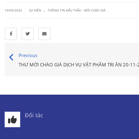
.
|
|
19/09/2024
SỰ KIỆN
THÔNG TIN ĐẤU THẦU - MỜI CHÀO GIÁ
Previous
THƯ MỜI CHÀO GIÁ DỊCH VỤ VẬT PHẨM TRI ÂN 20-11-
Đối tác