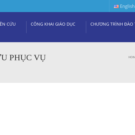
English
ÊN CỨU
CÔNG KHAI GIÁO DỤC
CHƯƠNG TRÌNH ĐÀO 
ỮU PHỤC VỤ
HO