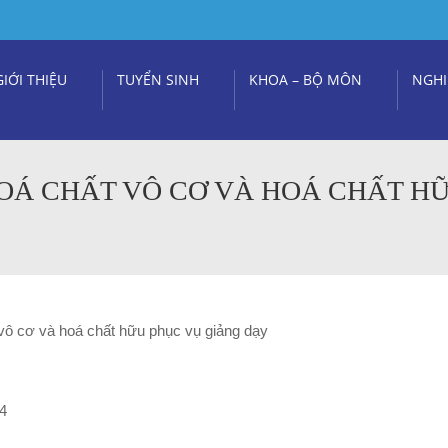
GIỚI THIỆU
TUYỂN SINH
KHOA – BỘ MÔN
NGHI
OÁ CHẤT VÔ CƠ VÀ HOÁ CHẤT H
vô cơ và hoá chất hữu phục vụ giảng dạy
24