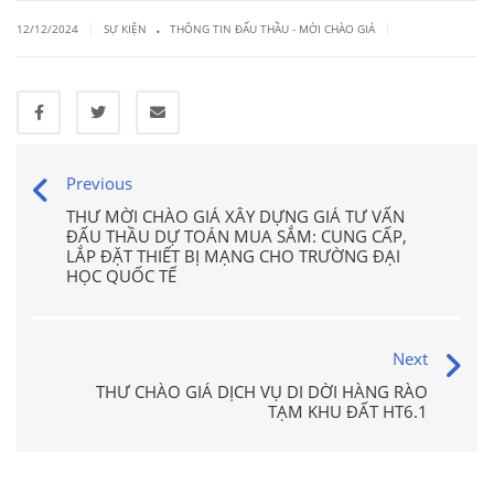
.
|
|
12/12/2024
SỰ KIỆN
THÔNG TIN ĐẤU THẦU - MỜI CHÀO GIÁ
Previous
THƯ MỜI CHÀO GIÁ XÂY DỰNG GIÁ TƯ VẤN
ĐẤU THẦU DỰ TOÁN MUA SẮM: CUNG CẤP,
LẮP ĐẶT THIẾT BỊ MẠNG CHO TRƯỜNG ĐẠI
HỌC QUỐC TẾ
Next
THƯ CHÀO GIÁ DỊCH VỤ DI DỜI HÀNG RÀO
TẠM KHU ĐẤT HT6.1