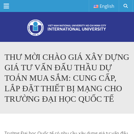
Menu
English
THƯ MỜI CHÀO GIÁ XÂY DỰNG
GIÁ TƯ VẤN ĐẤU THẦU DỰ
TOÁN MUA SẮM: CUNG CẤP,
LẮP ĐẶT THIẾT BỊ MẠNG CHO
TRƯỜNG ĐẠI HỌC QUỐC TẾ
Trường Đại học Quốc tế có nhu cầu
xây dựng giá tư vấn đấu