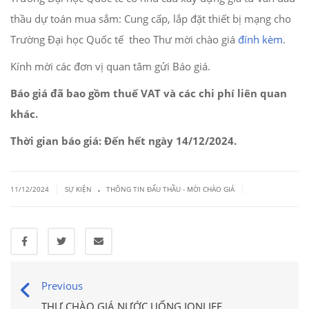
thầu dự toán mua sắm: Cung cấp, lắp đặt thiết bị mạng cho
Trường Đại học Quốc tế
theo Thư mời chào giá
đính kèm
.
Kính mời các đơn vị quan tâm gửi Báo giá.
Báo giá đã bao gồm thuế VAT và các chi phí liên quan
khác.
Thời gian báo giá: Đến hết ngày 14/12
/2024.
.
|
|
11/12/2024
SỰ KIỆN
THÔNG TIN ĐẤU THẦU - MỜI CHÀO GIÁ
Previous
THƯ CHÀO GIÁ NƯỚC UỐNG IONLIFE