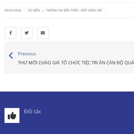
.
|
|
08/07/2024
SỰ KIỆN
THÔNG TIN ĐẤU THẦU - MỜI CHÀO GIÁ
Previous
THƯ MỜI CHÀO GIÁ TỔ CHỨC TIỆC TRI ÂN CÁN BỘ QUẢ
Đối tác