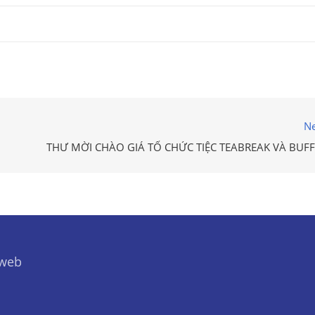
Ne
THƯ MỜI CHÀO GIÁ TỔ CHỨC TIỆC TEABREAK VÀ BUFF
 web