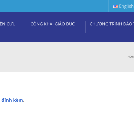
English
ÊN CỨU
CÔNG KHAI GIÁO DỤC
CHƯƠNG TRÌNH ĐÀO 
HO
á
đính kèm
.