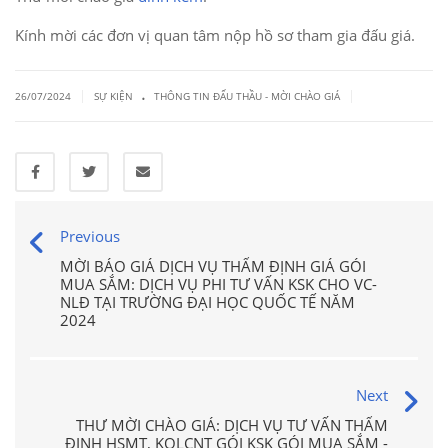
Kính mời các đơn vị quan tâm nộp hồ sơ tham gia đấu giá.
.
|
|
26/07/2024
SỰ KIỆN
THÔNG TIN ĐẤU THẦU - MỜI CHÀO GIÁ
Previous
MỜI BÁO GIÁ DỊCH VỤ THẨM ĐỊNH GIÁ GÓI
MUA SẮM: DỊCH VỤ PHI TƯ VẤN KSK CHO VC-
NLĐ TẠI TRƯỜNG ĐẠI HỌC QUỐC TẾ NĂM
2024
Next
THƯ MỜI CHÀO GIÁ: DỊCH VỤ TƯ VẤN THẨM
ĐỊNH HSMT, KQLCNT GÓI KSK GÓI MUA SẮM -