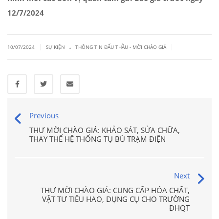
12/7/2024
.
|
|
10/07/2024
SỰ KIỆN
THÔNG TIN ĐẤU THẦU - MỜI CHÀO GIÁ
Previous
THƯ MỜI CHÀO GIÁ: KHẢO SÁT, SỬA CHỮA,
THAY THẾ HỆ THỐNG TỤ BÙ TRẠM ĐIỆN
Next
THƯ MỜI CHÀO GIÁ: CUNG CẤP HÓA CHẤT,
VẬT TƯ TIÊU HAO, DỤNG CỤ CHO TRƯỜNG
ĐHQT