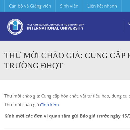
Cán bộ và Giảng viên
Sinh viên
Liên kết nhanh
THƯ MỜI CHÀO GIÁ: CUNG CẤP 
TRƯỜNG ĐHQT
Thư mời chào giá: Cung cấp hóa chất, vật tư tiêu hao, dụng c
Thư mời chào giá
đính kèm
.
Kính mời các đơn vị quan tâm gửi Báo giá trước ngày 15/