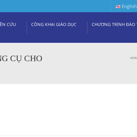
English
ÊN CỨU
CÔNG KHAI GIÁO DỤC
CHƯƠNG TRÌNH ĐÀO 
NG CỤ CHO
HO