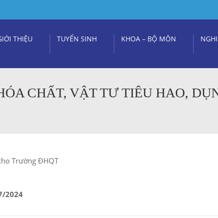
GIỚI THIỆU
TUYỂN SINH
KHOA – BỘ MÔN
NGHI
HÓA CHẤT, VẬT TƯ TIÊU HAO, DỤ
ụ cho Trường ĐHQT
7/2024