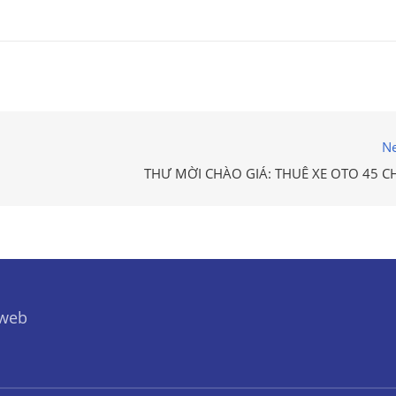
Ne
THƯ MỜI CHÀO GIÁ: THUÊ XE OTO 45 C
 web