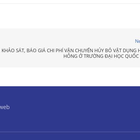
Ne
 KHẢO SÁT, BÁO GIÁ CHI PHÍ VẬN CHUYỂN HỦY BỎ VẬT DỤNG 
HỎNG Ở TRƯỜNG ĐẠI HỌC QUỐC 
 web