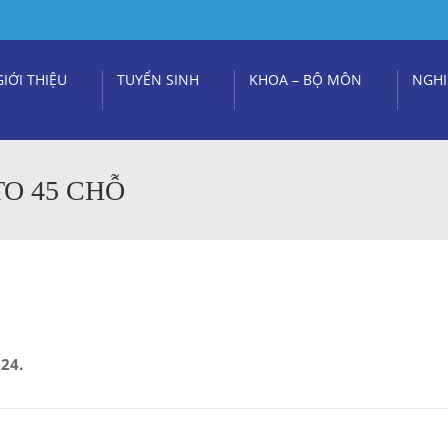
GIỚI THIỆU
TUYỂN SINH
KHOA – BỘ MÔN
NGHI
TO 45 CHỖ
24.