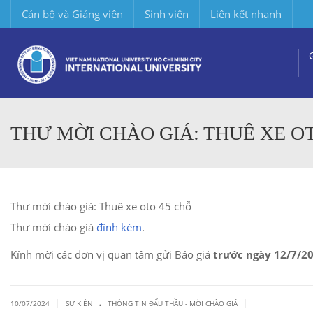
Cán bộ và Giảng viên
Sinh viên
Liên kết nhanh
THƯ MỜI CHÀO GIÁ: THUÊ XE O
Thư mời chào giá: Thuê xe oto 45 chỗ
Thư mời chào giá
đính kèm
.
Kính mời các đơn vị quan tâm gửi Báo giá
trước ngày 12/7/20
.
|
|
10/07/2024
SỰ KIỆN
THÔNG TIN ĐẤU THẦU - MỜI CHÀO GIÁ