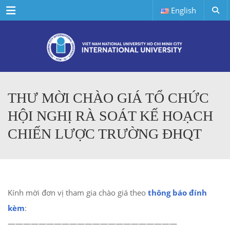
Menu
English
THƯ MỜI CHÀO GIÁ TỔ CHỨC
HỘI NGHỊ RÀ SOÁT KẾ HOẠCH
CHIẾN LƯỢC TRƯỜNG ĐHQT
Kính mời đơn vị tham gia chào giá theo
thông báo đính
kèm
:
——————————
——————————
——