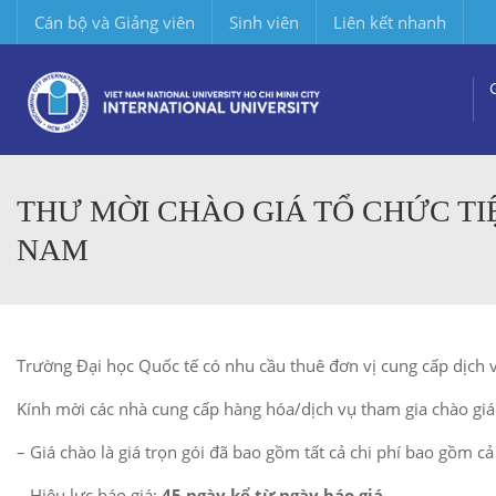
Cán bộ và Giảng viên
Sinh viên
Liên kết nhanh
THƯ MỜI CHÀO GIÁ TỔ CHỨC TI
NAM
Trường Đại học Quốc tế có nhu cầu thuê đơn vị cung cấp dịch 
Kính mời các nhà cung cấp hàng hóa/dịch vụ tham gia chào giá
– Giá chào là giá trọn gói đã bao gồm tất cả chi phí bao gồm cả
– Hiệu lực báo giá:
45 ngày kể từ ngày báo giá.