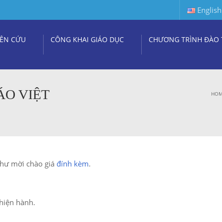
English
ÊN CỨU
CÔNG KHAI GIÁO DỤC
CHƯƠNG TRÌNH ĐÀO 
ÁO VIỆT
HO
Thư mời chào giá
đính kèm
.
 hiện hành.