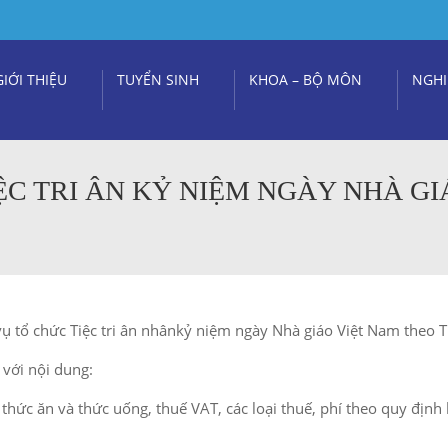
GIỚI THIỆU
TUYỂN SINH
KHOA – BỘ MÔN
NGHI
ỆC TRI ÂN KỶ NIỆM NGÀY NHÀ GI
vụ tổ chức Tiệc tri ân nhânkỷ niệm ngày Nhà giáo Việt Nam theo 
 với nội dung:
 thức ăn và thức uống, thuế VAT, các loại thuế, phí theo quy định