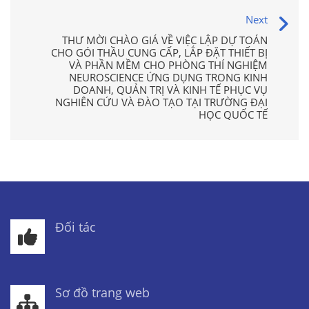
Next
THƯ MỜI CHÀO GIÁ VỀ VIỆC LẬP DỰ TOÁN
CHO GÓI THẦU CUNG CẤP, LẮP ĐẶT THIẾT BỊ
VÀ PHẦN MỀM CHO PHÒNG THÍ NGHIỆM
NEUROSCIENCE ỨNG DỤNG TRONG KINH
DOANH, QUẢN TRỊ VÀ KINH TẾ PHỤC VỤ
NGHIÊN CỨU VÀ ĐÀO TẠO TẠI TRƯỜNG ĐẠI
HỌC QUỐC TẾ
Đối tác
Sơ đồ trang web