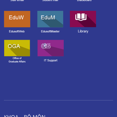
KHOA – BỘ MÔN