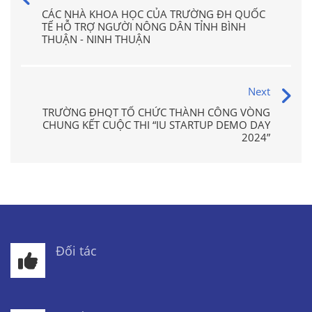
CÁC NHÀ KHOA HỌC CỦA TRƯỜNG ĐH QUỐC
TẾ HỖ TRỢ NGƯỜI NÔNG DÂN TỈNH BÌNH
THUẬN - NINH THUẬN
Next
TRƯỜNG ĐHQT TỔ CHỨC THÀNH CÔNG VÒNG
CHUNG KẾT CUỘC THI “IU STARTUP DEMO DAY
2024”
Đối tác