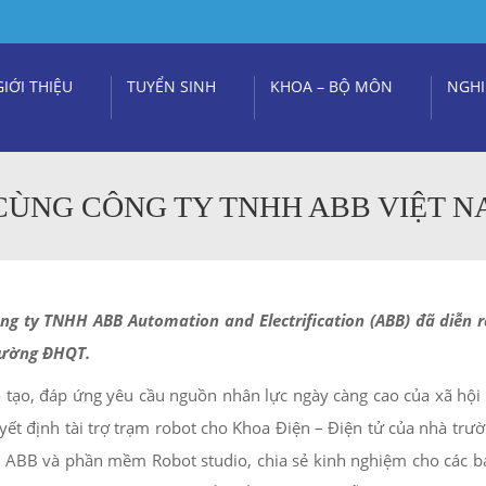
GIỚI THIỆU
TUYỂN SINH
KHOA – BỘ MÔN
NGHI
CÙNG CÔNG TY TNHH ABB VIỆT 
 ty TNHH ABB Automation and Electrification (ABB) đã diễn ra 
trường ĐHQT.
 tạo, đáp ứng yêu cầu nguồn nhân lực ngày càng cao của xã hội 
ết định tài trợ trạm robot cho Khoa Điện – Điện tử của nhà trườn
t ABB và phần mềm Robot studio, chia sẻ kinh nghiệm cho các b