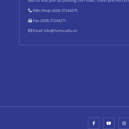
Địa chỉ: Khu phố 33, phường Linh Xuân, Thành phố Hồ Chí
Điện thoại: (028) 37244270
Fax: (028) 37244271
Email:
info@hcmiu.edu.vn