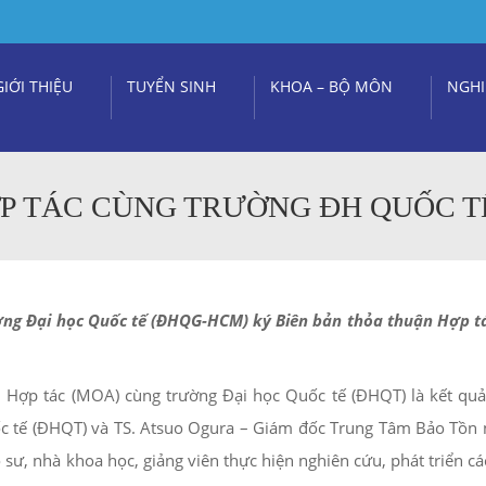
GIỚI THIỆU
TUYỂN SINH
KHOA – BỘ MÔN
NGHI
ỢP TÁC CÙNG TRƯỜNG ĐH QUỐC T
ờng Đại học Quốc tế (ĐHQG-HCM) ký Biên bản thỏa thuận Hợp tác
n Hợp tác (MOA) cùng trường Đại học Quốc tế (ĐHQT) là kết quả
 tế (ĐHQT) và TS. Atsuo Ogura – Giám đốc Trung Tâm Bảo Tồn ng
 sư, nhà khoa học, giảng viên thực hiện nghiên cứu, phát triển 