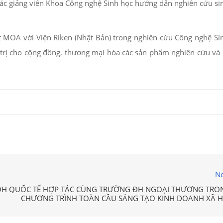
các giảng viên Khoa Công nghệ Sinh học hướng dẫn nghiên cứu sinh
ết MOA với Viện Riken (Nhật Bản) trong nghiên cứu Công nghệ Si
á trị cho cộng đồng, thương mại hóa các sản phẩm nghiên cứu và
Ne
H QUỐC TẾ HỢP TÁC CÙNG TRƯỜNG ĐH NGOẠI THƯƠNG TRO
CHƯƠNG TRÌNH TOÀN CẦU SÁNG TẠO KINH DOANH XÃ H