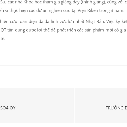
Sư, các nhà Khoa học tham gia giảng dạy (thỉnh giảng), cùng với 
n sĩ thực hiện các dự án nghiên cứu tại Viện Riken trong 3 năm.
hiên cứu toàn diện đa đa lĩnh vực lớn nhất Nhật Bản. Việc ký k
HQT tận dụng được lợi thế để phát triển các sản phẩm mới có gi
tế.
OSO4 OY
TRƯỜNG Đ