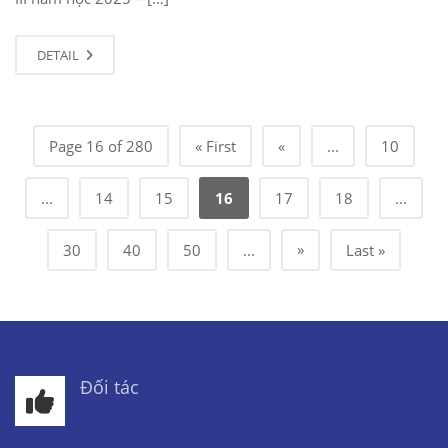
DETAIL
Page 16 of 280
« First
«
...
10
...
14
15
16
17
18
...
»
30
40
50
...
Last »
Đối tác