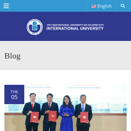
Menu
English
Blog
TH6
05