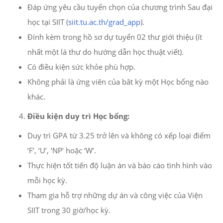
Đáp ứng yêu cầu tuyển chọn của chương trình Sau đại
học tại SIIT (
siit.tu.ac.th/grad_app
).
Đính kèm trong hồ sơ dự tuyển 02 thư giới thiệu (ít
nhất một lá thư do hướng dẫn học thuật viết).
Có điều kiện sức khỏe phù hợp.
Không phải là ứng viên của bât kỳ một Học bổng nào
khác.
Điều kiện duy trì Học bổng:
Duy trì GPA từ 3.25 trở lên và không có xếp loại điểm
‘F’, ‘U’, ‘NP’ hoặc ‘W’.
Thực hiện tốt tiến độ luận án và báo cáo tình hình vào
mỗi học kỳ.
Tham gia hỗ trợ những dự án và công việc của Viện
SIIT trong 30 giờ/học kỳ.