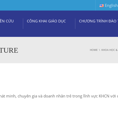
English
ÊN CỨU
CÔNG KHAI GIÁO DỤC
CHƯƠNG TRÌNH ĐÀO 
UTURE
HOME
KHOA HỌC &
hát minh, chuyên gia và doanh nhân trẻ trong lĩnh vực KHCN với 