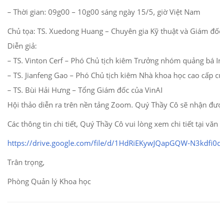
– Thời gian: 09g00 – 10g00 sáng ngày 15/5, giờ Việt Nam
Chủ tọa: TS. Xuedong Huang – Chuyên gia Kỹ thuật và Giám đố
Diễn giả:
– TS. Vinton Cerf – Phó Chủ tịch kiêm Trưởng nhóm quảng bá I
– TS. Jianfeng Gao – Phó Chủ tịch kiêm Nhà khoa học cao cấp 
– TS. Bùi Hải Hưng – Tổng Giám đốc của VinAI
Hội thảo diễn ra trên nền tảng Zoom. Quý Thầy Cô sẽ nhận đư
Các thông tin chi tiết, Quý Thầy Cô vui lòng xem chi tiết tại v
https://drive.google.com/file/d/1HdRiEKywJQapGQW-N3kdfi0
Trân trọng,
Phòng Quản lý Khoa học