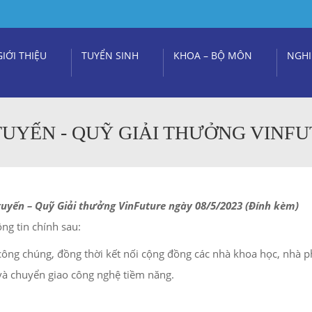
GIỚI THIỆU
TUYỂN SINH
KHOA – BỘ MÔN
NGHI
TUYẾN - QUỸ GIẢI THƯỞNG VINF
uyến – Quỹ Giải thưởng VinFuture ngày 08/5/2023 (Đính kèm)
g tin chính sau:
ông chúng, đồng thời kết nối cộng đồng các nhà khoa học, nhà p
 và chuyển giao công nghệ tiềm năng.