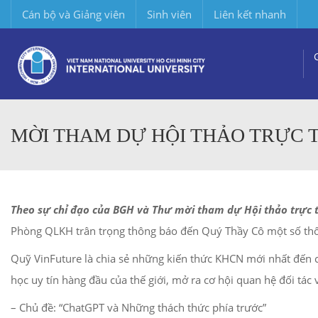
Cán bộ và Giảng viên
Sinh viên
Liên kết nhanh
MỜI THAM DỰ HỘI THẢO TRỰC 
Theo sự chỉ đạo của BGH và Thư mời tham dự Hội thảo trực t
Phòng QLKH trân trọng thông báo đến Quý Thầy Cô một số thôn
Quỹ VinFuture là chia sẻ những kiến thức KHCN mới nhất đến c
học uy tín hàng đầu của thế giới, mở ra cơ hội quan hệ đối tác
– Chủ đề: “ChatGPT và Những thách thức phía trước”