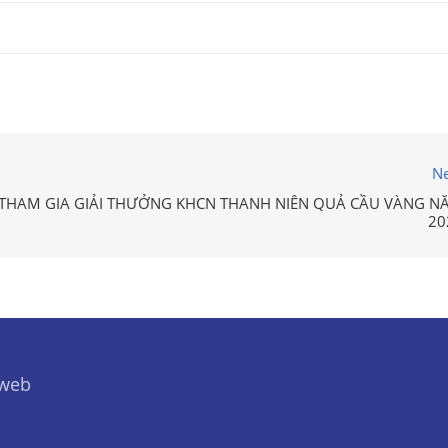
Ne
THAM GIA GIẢI THƯỞNG KHCN THANH NIÊN QUẢ CẦU VÀNG N
20
 web