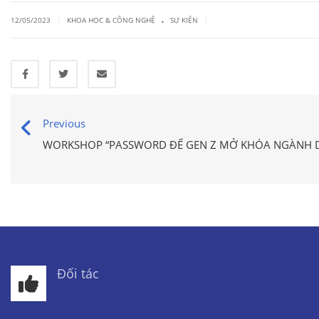
.
|
|
12/05/2023
KHOA HỌC & CÔNG NGHỆ
SỰ KIỆN
Previous
WORKSHOP “PASSWORD ĐỂ GEN Z MỞ KHÓA NGÀNH D
Đối tác