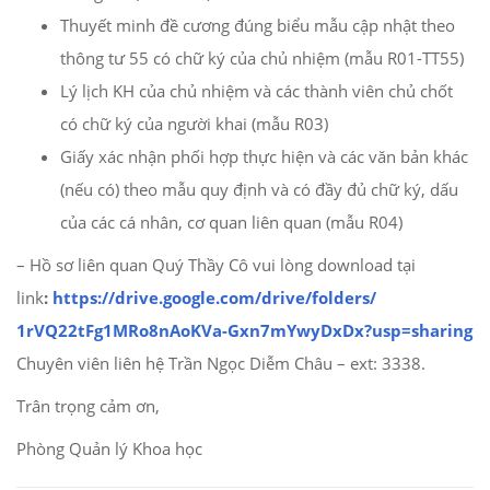
Thuyết minh đề cương đúng biểu mẫu cập nhật theo
thông tư 55 có chữ ký của chủ nhiệm (mẫu R01-TT55)
Lý lịch KH của chủ nhiệm và các thành viên chủ chốt
có chữ ký của người khai (mẫu R03)
Giấy xác nhận phối hợp thực hiện và các văn bản khác
(nếu có) theo mẫu quy định và có đầy đủ chữ ký, dấu
của các cá nhân, cơ quan liên quan (mẫu R04)
– Hồ sơ liên quan Quý Thầy Cô vui lòng download tại
link
:
https://drive.google.
com/drive/folders/
1rVQ22tFg1MRo8nAoKVa-
Gxn7mYwyDxDx?usp=sharing
Chuyên viên liên hệ Trần Ngọc Diễm Châu – ext: 3338.
Trân trọng cảm ơn,
Phòng Quản lý Khoa học