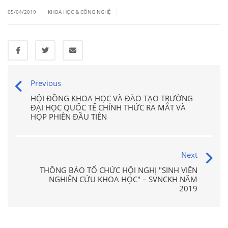
|
|
05/04/2019
KHOA HỌC & CÔNG NGHỆ
Previous
HỘI ĐỒNG KHOA HỌC VÀ ĐÀO TẠO TRƯỜNG
ĐẠI HỌC QUỐC TẾ CHÍNH THỨC RA MẮT VÀ
HỌP PHIÊN ĐẦU TIÊN
Next
THÔNG BÁO TỔ CHỨC HỘI NGHỊ "SINH VIÊN
NGHIÊN CỨU KHOA HỌC" – SVNCKH NĂM
2019