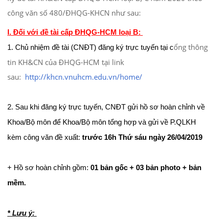
công văn số 480/ĐHQG-KHCN như sau:
I. Đối với đề tài cấp ĐHQG-HCM loại B:
ổng thông
1. Chủ nhiệm đề tài (CNĐT) đăng ký trực tuyến tại c
tin KH&CN của ĐHQG-HCM tại link
sau:
http://khcn.vnuhcm.edu.
vn/home/
2. Sau khi đăng ký trực tuyến, CNĐT gửi hồ sơ hoàn chỉnh về
Khoa/Bộ môn để Khoa/Bộ môn tổng hợp và gửi về P.QLKH
kèm công văn đề xuất:
trước 16h Thứ sáu ngày 26/04/2019
+ Hồ sơ hoàn chỉnh gồm:
01 bản gốc + 03 bản photo + bản
mềm.
* Lưu ý: