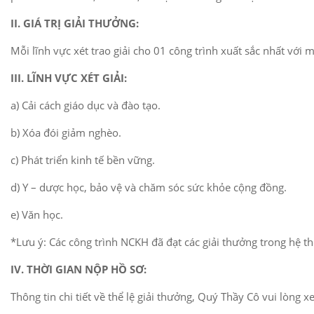
II. GIÁ TRỊ GIẢI THƯỞNG:
Mỗi lĩnh vực xét trao giải cho 01 công trình xuất sắc nhất 
III. LĨNH VỰC XÉT GIẢI:
a) Cải cách giáo dục và đào tạo.
b) Xóa đói giảm nghèo.
c) Phát triển kinh tế bền vững.
d) Y – dược học, bảo vệ và chăm sóc sức khỏe cộng đồng.
e) Văn học.
*Lưu ý: Các công trình NCKH đã đạt các giải thưởng trong hệ 
IV. THỜI GIAN NỘP HỒ SƠ:
Thông tin chi tiết về thể lệ giải thưởng, Quý Thầy Cô vui lòng x