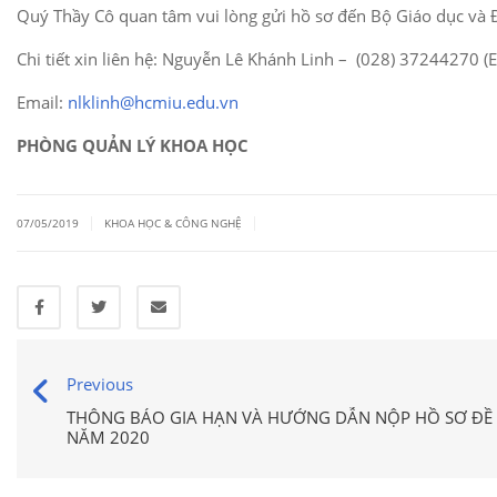
Quý Thầy Cô quan tâm vui lòng gửi hồ sơ đến Bộ Giáo dục và Đ
Chi tiết xin liên hệ: Nguyễn Lê Khánh Linh – (028) 37244270 (
Email:
nlklinh@hcmiu.edu.vn
PHÒNG QUẢN LÝ KHOA HỌC
|
|
07/05/2019
KHOA HỌC & CÔNG NGHỆ
Previous
THÔNG BÁO GIA HẠN VÀ HƯỚNG DẪN NỘP HỒ SƠ ĐỀ 
NĂM 2020