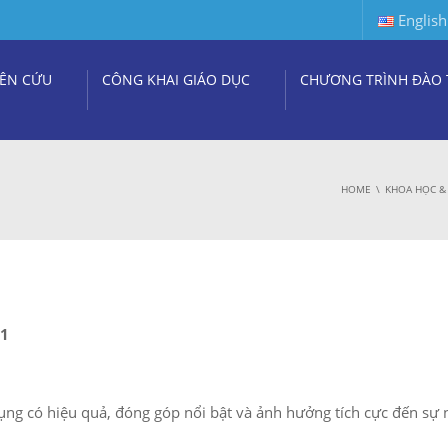
English
ÊN CỨU
CÔNG KHAI GIÁO DỤC
CHƯƠNG TRÌNH ĐÀO 
HOME
KHOA HỌC &
01
ụng có hiệu quả, đóng góp nổi bật và ảnh hưởng tích cực đến sự 