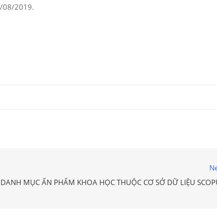
0/08/2019.
Ne
DANH MỤC ẤN PHẨM KHOA HỌC THUỘC CƠ SỞ DỮ LIỆU SCOP