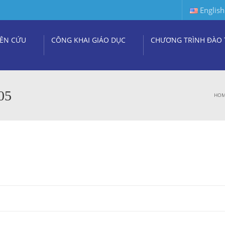
English
ÊN CỨU
CÔNG KHAI GIÁO DỤC
CHƯƠNG TRÌNH ĐÀO 
05
HO