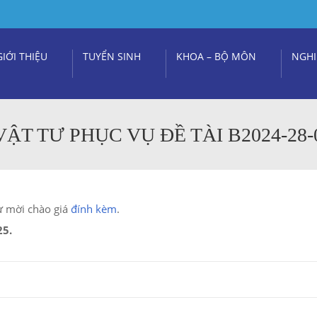
GIỚI THIỆU
TUYỂN SINH
KHOA – BỘ MÔN
NGHI
ẬT TƯ PHỤC VỤ ĐỀ TÀI B2024-28-
ư mời chào giá
đính kèm
.
25.