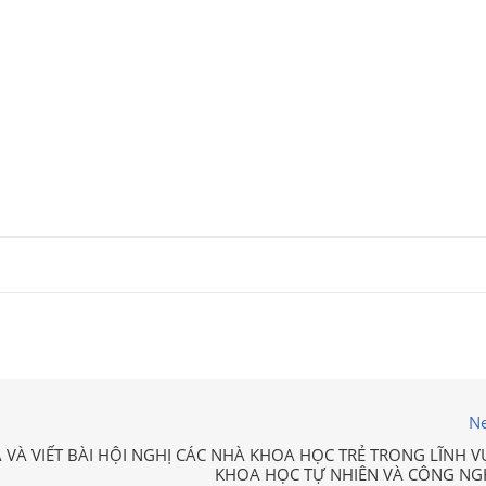
Ne
 VÀ VIẾT BÀI HỘI NGHỊ CÁC NHÀ KHOA HỌC TRẺ TRONG LĨNH V
KHOA HỌC TỰ NHIÊN VÀ CÔNG NG