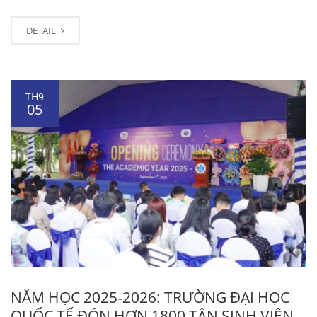
DETAIL
TH9
05
NĂM HỌC 2025-2026: TRƯỜNG ĐẠI HỌC
QUỐC TẾ ĐÓN HƠN 1800 TÂN SINH VIÊN