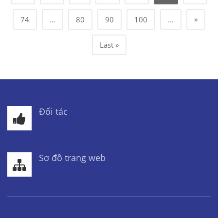
»
74
...
80
90
100
...
Last »
Đối tác
Sơ đồ trang web