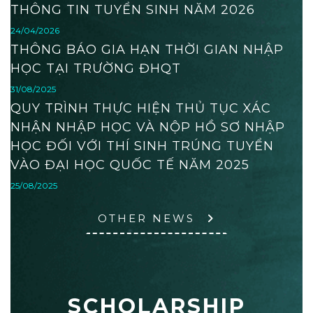
THÔNG TIN TUYỂN SINH NĂM 2026
24/04/2026
THÔNG BÁO GIA HẠN THỜI GIAN NHẬP
HỌC TẠI TRƯỜNG ĐHQT
31/08/2025
QUY TRÌNH THỰC HIỆN THỦ TỤC XÁC
NHẬN NHẬP HỌC VÀ NỘP HỒ SƠ NHẬP
HỌC ĐỐI VỚI THÍ SINH TRÚNG TUYỂN
VÀO ĐẠI HỌC QUỐC TẾ NĂM 2025
25/08/2025
OTHER NEWS
SCHOLARSHIP