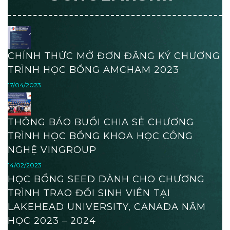
CHÍNH THỨC MỞ ĐƠN ĐĂNG KÝ CHƯƠNG
TRÌNH HỌC BỔNG AMCHAM 2023
17/04/2023
THÔNG BÁO BUỔI CHIA SẺ CHƯƠNG
TRÌNH HỌC BỔNG KHOA HỌC CÔNG
NGHỆ VINGROUP
14/02/2023
HỌC BỔNG SEED DÀNH CHO CHƯƠNG
TRÌNH TRAO ĐỔI SINH VIÊN TẠI
LAKEHEAD UNIVERSITY, CANADA NĂM
HỌC 2023 – 2024