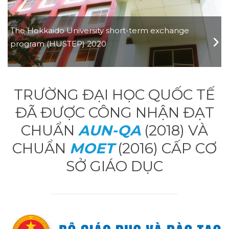
The Hokkaido University short-term exchange
program (HUSTEP) 2020
23/09/2019
TRƯỜNG ĐẠI HỌC QUỐC TẾ
ĐÃ ĐƯỢC CÔNG NHẬN ĐẠT
CHUẨN
AUN-QA
(2018) VÀ
CHUẨN
MOET
(2016) CẤP CƠ
SỞ GIÁO DỤC