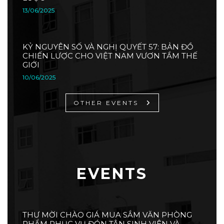
13/06/2025
KỶ NGUYÊN SỐ VÀ NGHỊ QUYẾT 57: BẢN ĐỒ
CHIẾN LƯỢC CHO VIỆT NAM VƯƠN TẦM THẾ
GIỚI
10/06/2025
OTHER EVENTS
EVENTS
THƯ MỜI CHÀO GIÁ MUA SẮM VĂN PHÒNG
PHẨM PHỤC VỤ ĐÓN TÂN SINH VIÊN VÀ