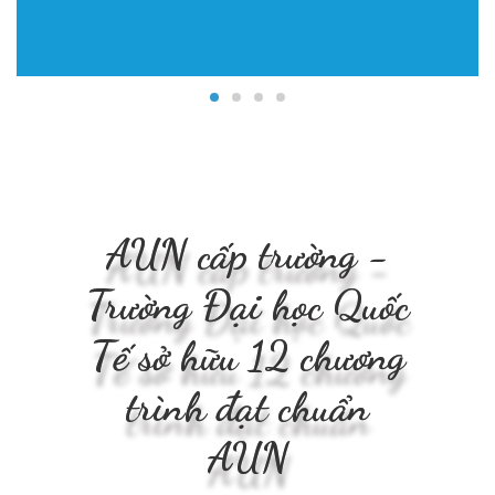
AUN cấp trường -
Trường Đại học Quốc
Tế sở hữu 12 chương
trình đạt chuẩn
AUN