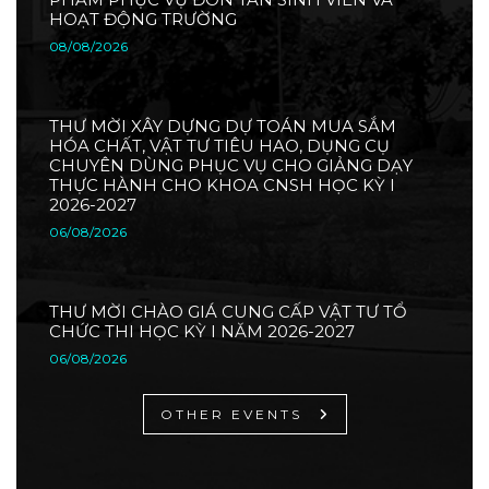
HOẠT ĐỘNG TRƯỜNG
08/08/2026
THƯ MỜI XÂY DỰNG DỰ TOÁN MUA SẮM
HÓA CHẤT, VẬT TƯ TIÊU HAO, DỤNG CỤ
CHUYÊN DÙNG PHỤC VỤ CHO GIẢNG DẠY
THỰC HÀNH CHO KHOA CNSH HỌC KỲ I
2026-2027
06/08/2026
THƯ MỜI CHÀO GIÁ CUNG CẤP VẬT TƯ TỔ
CHỨC THI HỌC KỲ I NĂM 2026-2027
06/08/2026
OTHER EVENTS