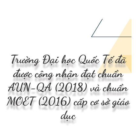
Trường Đại học Quốc Tế đã
được công nhận đạt chuẩn
AUN-QA (2018) và chuẩn
MOET (2016) cấp cơ sở giáo
dục