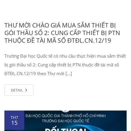
THƯ MỜI CHÀO GIÁ MUA SẮM THIẾT BỊ
GÓI THẦU SỐ 2: CUNG CẤP THIẾT BỊ PTN
THUỘC ĐỀ TÀI MÃ SỐ ĐTĐL.CN.12/19
Trường Đại học Quốc tế có nhu cầu thực hiện mua sắm thiết
bị gói thầu số 2: Cung cấp thiết bị PTN thuộc đề tài mã số
ĐTĐL.CN.12/19 theo Thư mời […]
DETAIL
TH7
15