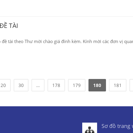
ĐỀ TÀI
 đề tài theo Thư mời chào giá đính kèm. Kính mời các đơn vị qua
20
30
...
178
179
180
181
Sơ đồ trang