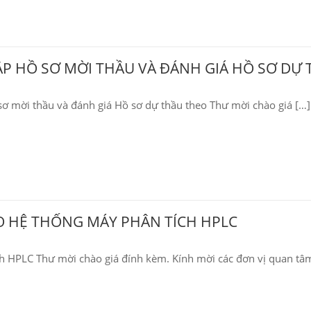
ẬP HỒ SƠ MỜI THẦU VÀ ĐÁNH GIÁ HỒ SƠ DỰ 
sơ mời thầu và đánh giá Hồ sơ dự thầu theo Thư mời chào giá […]
HO HỆ THỐNG MÁY PHÂN TÍCH HPLC
ch HPLC Thư mời chào giá đính kèm. Kính mời các đơn vị quan tâ