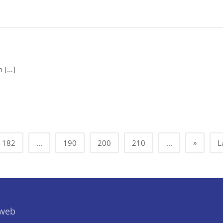
n […]
»
182
...
190
200
210
...
L
 web