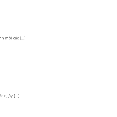
nh mời các […]
ớc ngày […]