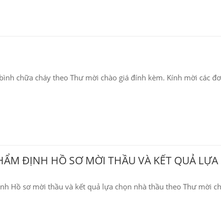
 bình chữa cháy theo Thư mời chào giá đính kèm. Kính mời các đơ
THẨM ĐỊNH HỒ SƠ MỜI THẦU VÀ KẾT QUẢ LỰA
ịnh Hồ sơ mời thầu và kết quả lựa chọn nhà thầu theo Thư mời c