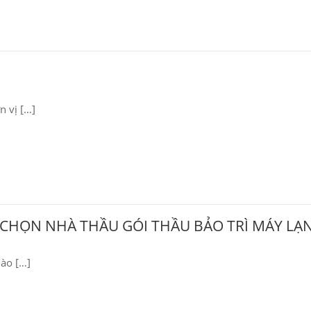
n vị […]
 CHỌN NHÀ THẦU GÓI THẦU BẢO TRÌ MÁY LẠ
hào […]