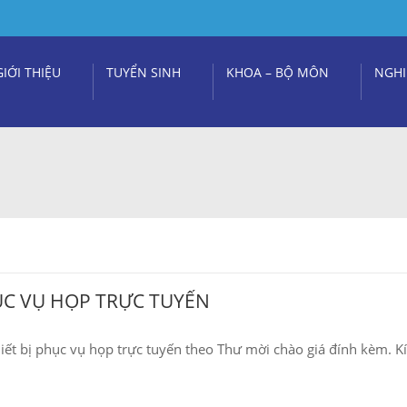
GIỚI THIỆU
TUYỂN SINH
KHOA – BỘ MÔN
NGHI
ỤC VỤ HỌP TRỰC TUYẾN
iết bị phục vụ họp trực tuyến theo Thư mời chào giá đính kèm. K